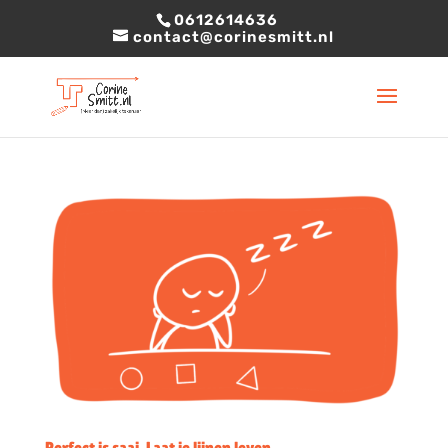
0612614636
contact@corinesmitt.nl
Perfect is saai. Laat je lijnen leven