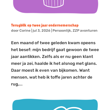
Terugblik op twee jaar ondernemerschap
door
Corine
|
jul 3, 2026
|
Persoonlijk
,
ZZP avonturen
Een maand of twee geleden kwam opeens
het besef: mijn bedrijf gaat gewoon de twee
jaar aantikken. Zelfs als er nu geen klant
meer ja zei, haalde ik het alsnog met glans.
Daar moest ik even van bijkomen. Want
mensen, wat heb ik toffe jaren achter de
rug,...