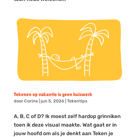
Tekenen op vakantie is geen huiswerk
door
Corine
|
jun 5, 2026
|
Tekentips
A, B, C of D? Ik moest zelf hardop grinniken
toen ik deze visual maakte. Wat gaat er in
jouw hoofd om als je denkt aan Teken je