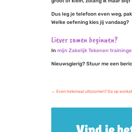
groot of klein, zolang ik maar bli
Dus leg je telefoon even weg, pak
Welke oefening kies jij vandaag?
Liever samen beginnen?
In
mijn Zakelijk Tekenen training
Nieuwsgierig? Stuur me een beric
←
Even helemaal uitzoomen? Ga op workati
Vind je he