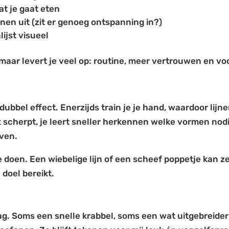
at je gaat eten
en uit (zit er genoeg ontspanning in?)
ijst visueel
aar levert je veel op: routine, meer vertrouwen en voo
dubbel effect. Enerzijds train je je hand, waardoor lijn
lik scherpt, je leert sneller herkennen welke vormen nodi
ven.
e doen. Een wiebelige lijn of een scheef poppetje kan z
e doel bereikt.
dag. Soms een snelle krabbel, soms een wat uitgebreider