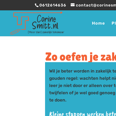
0612614636
contact@corinesm
Home
P
Zo oefen je za
Wil je beter worden in zakelijk 
gouden regel: wachten helpt nie
leer je niet door er alleen over 
twijfelen of je wel goed genoeg
te doen.
Kleine stappen werken bet