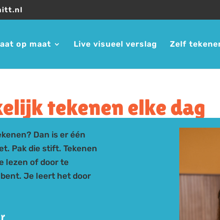
itt.nl
laat op maat
Live visueel verslag
Zelf tekene
kelijk tekenen elke dag
tekenen? Dan is er één
t. Pak die stift. Tekenen
te lezen of door te
 bent. Je leert het door
er