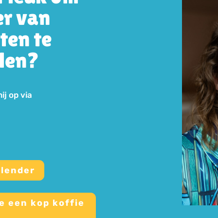
er van
ten te
len?
j op via
alender
e een kop koffie