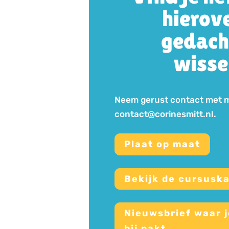
hierov
gedach
wisse
Neem gerust contact met mi
contact@corinesmitt.nl.
Plaat op maat
Bekijk de cursusk
Nieuwsbrief waar j
bij pakt