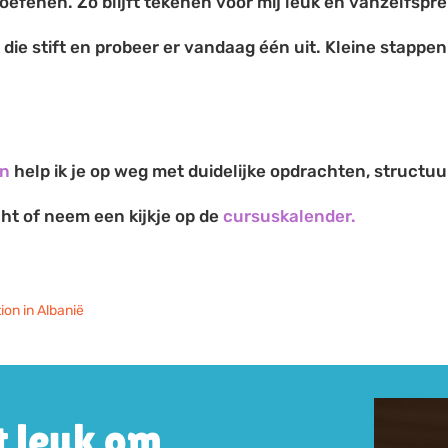
jf oefenen. Zo blijft tekenen voor mij leuk én vanzelfspr
 die stift en probeer er vandaag één uit. Kleine stappe
en
help ik je op weg met duidelijke opdrachten, structuur
ht of neem een kijkje op de
cursuskalender.
on in Albanië
t leuk om