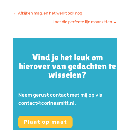
←
Afkijken mag, en het werkt ook nog
Laat die perfecte lijn maar zitten
→
Vind je het leuk om
hierover van gedachten te
wisselen?
Neem gerust contact met mij op via
contact@corinesmitt.nl.
Plaat op maat